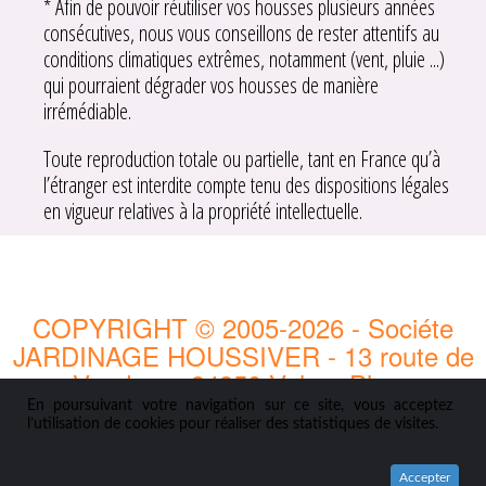
* Afin de pouvoir réutiliser vos housses plusieurs années
consécutives, nous vous conseillons de rester attentifs au
conditions climatiques extrêmes, notamment (vent, pluie ...)
qui pourraient dégrader vos housses de manière
irrémédiable.
Toute reproduction totale ou partielle, tant en France qu’à
l’étranger est interdite compte tenu des dispositions légales
en vigueur relatives à la propriété intellectuelle.
COPYRIGHT © 2005-2026 - Sociéte
JARDINAGE HOUSSIVER - 13 route de
Vendres - 34350 Valras-Plage
Tél : 06 28 75 37 46 - Corinne Mille
En poursuivant votre navigation sur ce site, vous acceptez
l’utilisation de cookies pour réaliser des statistiques de visites.
Accepter