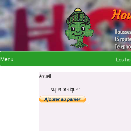
Hou
Housses
13 rout
Telepho
Menu
Les ho
Accueil
super pratique :