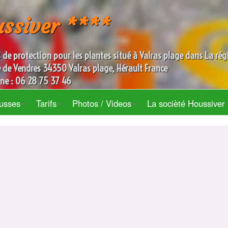
ssiver ****
 de protection pour les plantes situé à Valras plage dans La ré
e de Vendres
34350
Valras plage
,
Hérault
France
ne :
06 28 75 37 46
usses
Tarifs
Photos / Videos
La socièté Houssiver